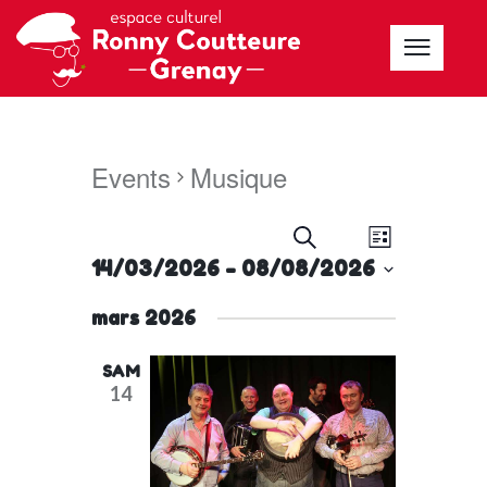
Events
Musique
E
E
R
L
V
e
14/03/2026
 - 
08/08/2026
V
i
c
E
s
S
E
h
mars 2026
N
t
e
e
N
e
T
r
l
T
SAM
V
c
e
14
h
S
I
c
e
E
S
t
W
E