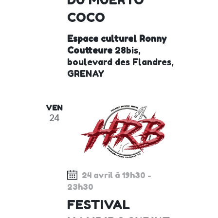
COCO
Espace culturel Ronny
Coutteure
28bis,
boulevard des Flandres,
GRENAY
VEN
24
24 avril à 19h30
-
23h30
FESTIVAL