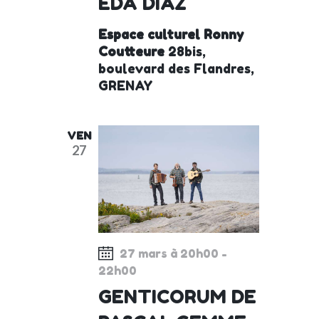
ËDA DIAZ
Espace culturel Ronny
Coutteure
28bis,
boulevard des Flandres,
GRENAY
VEN
27
27 mars à 20h00
-
22h00
GENTICORUM DE