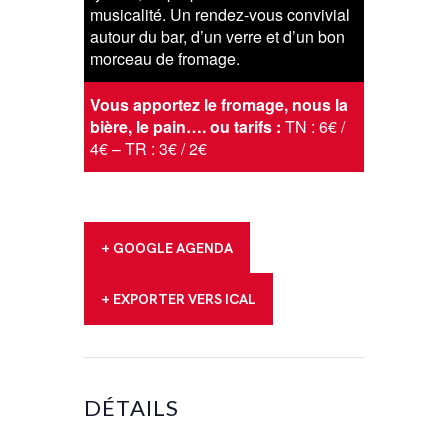
musicalité. Un rendez-vous convivial
autour du bar, d’un verre et d’un bon
morceau de fromage.
Vous apportez le fromage, nous la
bière, le pain…. ou tarifs :
TN : 6€ /
4€ – TR : 3€ / 2€
+ GOOGLE AGENDA
+ EXPORTER VERS ICAL
DÉTAILS