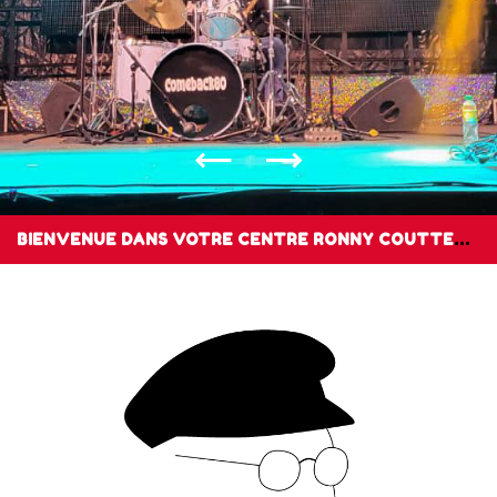
BIENVENUE DANS VOTRE CENTRE RONNY COUTTEURE… TOUS NOS ÉVÉNEMENTS ICI !