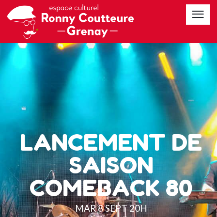
S
R
N
P
S
O
É
T
D
E
A
I
U