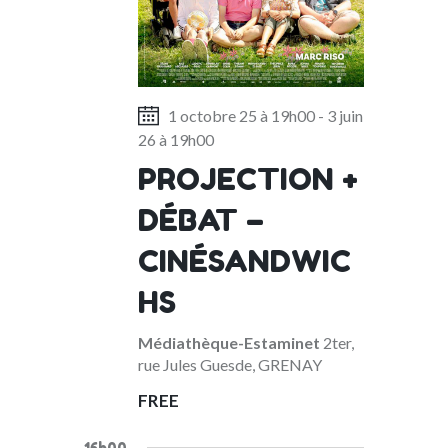
R
e
A
C
.
V
I
H
G
A
A
1 octobre 25 à 19h00
-
3 juin
N
T
26 à 19h00
D
I
PROJECTION +
V
O
DÉBAT –
N
I
E
CINÉSANDWIC
W
HS
S
Médiathèque-Estaminet
2ter,
N
rue Jules Guesde, GRENAY
A
FREE
V
16h00