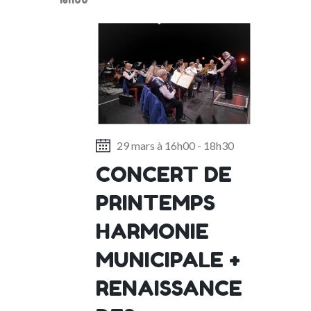
I
G
A
T
I
O
N
29 mars à 16h00
-
18h30
CONCERT DE
PRINTEMPS
HARMONIE
MUNICIPALE +
RENAISSANCE